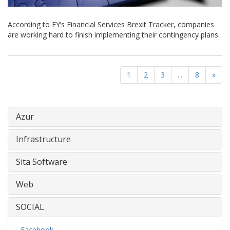
According to EY’s Financial Services Brexit Tracker, companies
are working hard to finish implementing their contingency plans.
1
2
3
...
8
»
Azur
Infrastructure
Sita Software
Web
SOCIAL
- Facebook